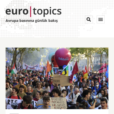
Toggle


Avrupa basınına günlük bakış
navigat