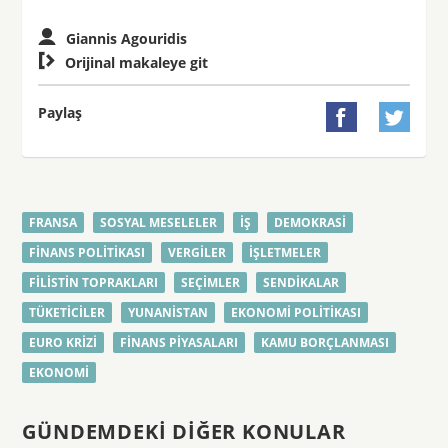
Giannis Agouridis

Orijinal makaleye git
Paylaş


FRANSA
SOSYAL MESELELER
İŞ
DEMOKRASI
FINANS POLITIKASI
VERGILER
İŞLETMELER
FILISTIN TOPRAKLARI
SEÇIMLER
SENDIKALAR
TÜKETICILER
YUNANISTAN
EKONOMI POLITIKASI
EURO KRIZI
FINANS PIYASALARI
KAMU BORÇLANMASI
EKONOMI
GÜNDEMDEKI DIĞER KONULAR