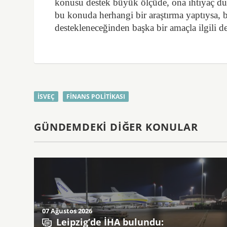
konusu destek büyük ölçüde, ona ihtiyaç du
bu konuda herhangi bir araştırma yaptıysa, b
destekleneceğinden başka bir amaçla ilgili d
İSVEÇ
FINANS POLITIKASI
GÜNDEMDEKI DIĞER KONULAR
07 Ağustos 2026
Leipzig’de İHA bulundu: