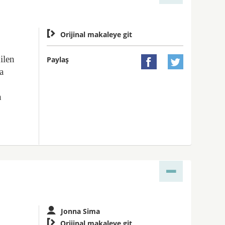

Orijinal makaleye git
ilen
Paylaş


a
n
Jonna Sima

Orijinal makaleye git