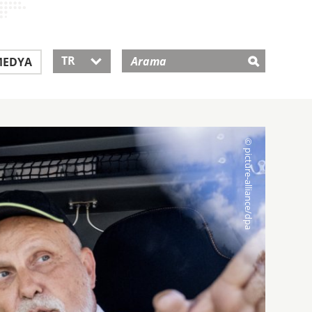
TR
EDYA
