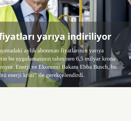
iyatları yarıya indiriliyor
taşımadaki aylık abonman fiyatlarının yarıya
etin bu uygulamasının tahminen 6,5 milyar krona
eniyor. Enerji ve Ekonomi Bakanı Ebba Busch, bu
 enerji krizi” ile gerekçelendirdi.