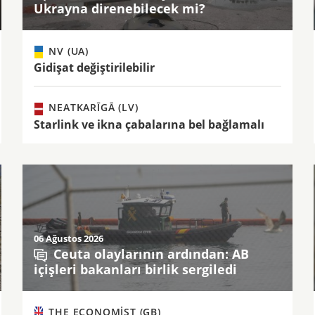
Ukrayna direnebilecek mi?
NV (UA)
Gidişat değiştirilebilir
NEATKARĪGĀ (LV)
Starlink ve ikna çabalarına bel bağlamalı
06 Ağustos 2026
Ceuta olaylarının ardından: AB
içişleri bakanları birlik sergiledi
THE ECONOMIST (GB)