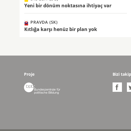
Yeni bir dönüm noktasına ihtiyaç var
PRAVDA (SK)
Kıtlığa karşı henüz bir plan yok
Proje
Bizi taki

