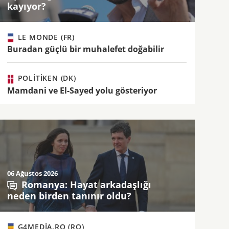
kayıyor?
LE MONDE (FR)
Buradan güçlü bir muhalefet doğabilir
POLITIKEN (DK)
Mamdani ve El-Sayed yolu gösteriyor
06 Ağustos 2026
Romanya: Hayat arkadaşlığı
neden birden tanınır oldu?
G4MEDIA.RO (RO)