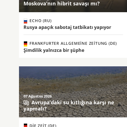
Moskova’nın hibrit savaşı mı?
ECHO (RU)
Rusya apaçık sabotaj tatbikatı yapıyor
FRANKFURTER ALLGEMEINE ZEITUNG (DE)
Şimdilik yalnızca bir şüphe
07 Ağustos 2026
Avrupa’daki su kıtlığına karşı ne
yapmalı?
DIE ZEIT (DE)