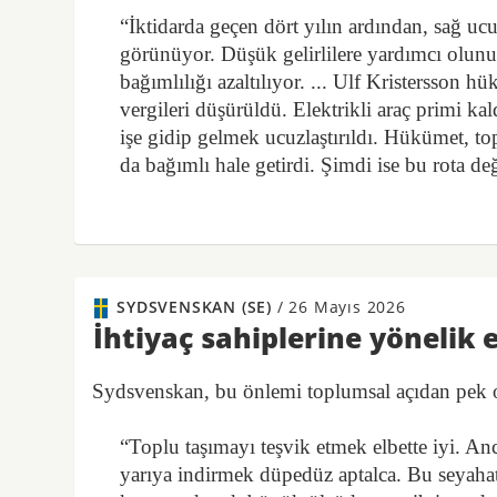
“İktidarda geçen dört yılın ardından, sağ uc
görünüyor. Düşük gelirlilere yardımcı olunu
bağımlılığı azaltılıyor. ... Ulf Kristersson 
vergileri düşürüldü. Elektrikli araç primi ka
işe gidip gelmek ucuzlaştırıldı. Hükümet, top
da bağımlı hale getirdi. Şimdi ise bu rota değ
SYDSVENSKAN (SE)
/
26 Mayıs 2026
İhtiyaç sahiplerine yönelik e
Sydsvenskan, bu önlemi toplumsal açıdan pek
“Toplu taşımayı teşvik etmek elbette iyi. A
yarıya indirmek düpedüz aptalca. Bu seyahat