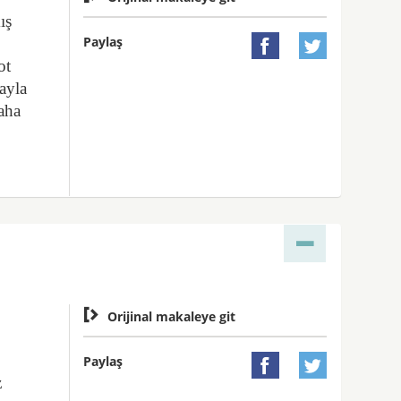
ış
Paylaş


ot
bayla
daha

Orijinal makaleye git
Paylaş


z