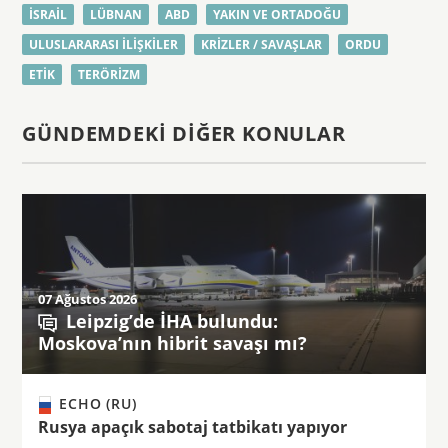
İSRAIL
LÜBNAN
ABD
YAKIN VE ORTADOĞU
ULUSLARARASI ILIŞKILER
KRIZLER / SAVAŞLAR
ORDU
ETIK
TERÖRIZM
GÜNDEMDEKI DIĞER KONULAR
07 Ağustos 2026
Leipzig’de İHA bulundu:
Moskova’nın hibrit savaşı mı?
ECHO (RU)
Rusya apaçık sabotaj tatbikatı yapıyor