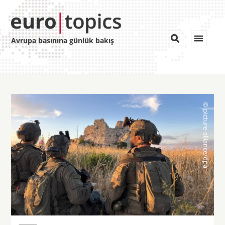
Toggle


Avrupa basınına günlük bakış
navigat