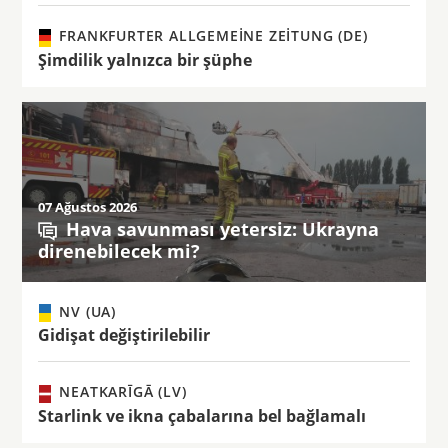
FRANKFURTER ALLGEMEINE ZEITUNG (DE)
Şimdilik yalnızca bir şüphe
07 Ağustos 2026
Hava savunması yetersiz: Ukrayna
direnebilecek mi?
NV (UA)
Gidişat değiştirilebilir
NEATKARĪGĀ (LV)
Starlink ve ikna çabalarına bel bağlamalı