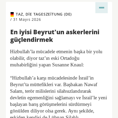
TAZ, DIE TAGESZEITUNG (DE)
/
31 Mayıs 2026
En iyisi Beyrut'un askerlerini
güçlendirmek
Hizbullah’la mücadele etmenin başka bir yolu
olabilir, diyor taz’ın eski Ortadoğu
muhabirliğini yapan Susanne Knaul:
“Hizbullah’a karşı mücadelesinde İsrail’in
Beyrut’ta müttefikleri var. Başbakan Nawaf
Salam, terör milislerini silahsızlandırarak
devletin egemenliğini sağlamayı ve İsrail’le yeni
başlayan barış görüşmelerini sürdürmeyi
gönülden diliyor olsa gerek. Aynı şekilde,
eskiden kendisi de Lübnan Silahlı