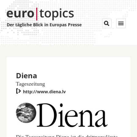
Toggle


Der tägliche Blick in Europas Presse
navigat
Diena
Tageszeitung

http://www.diena.lv
Die Tageszeitung Diena ist die drittpopulärste