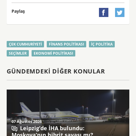
Paylaş


ÇEK CUMHURIYETI
FINANS POLITIKASI
İÇ POLITIKA
SEÇIMLER
EKONOMI POLITIKASI
GÜNDEMDEKI DIĞER KONULAR
07 Ağustos 2026
Leipzig’de İHA bulundu:
Moskova’nın hibrit savaşı mı?