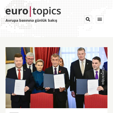
Toggle


Avrupa basınına günlük bakış
navigat