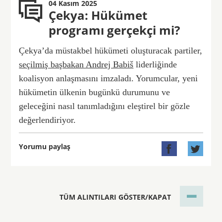
04 Kasım 2025
Çekya: Hükümet
programı gerçekçi mi?
Çekya’da müstakbel hükümeti oluşturacak partiler,
seçilmiş başbakan Andrej Babiš
liderliğinde
koalisyon anlaşmasını imzaladı. Yorumcular, yeni
hükümetin ülkenin bugünkü durumunu ve
geleceğini nasıl tanımladığını eleştirel bir gözle
değerlendiriyor.
Yorumu paylaş


TÜM ALINTILARI GÖSTER/KAPAT