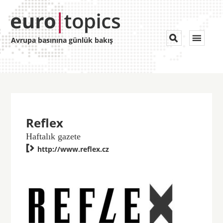
Toggle


Avrupa basınına günlük bakış
navigat
Reflex
Haftalık gazete

http://www.reflex.cz