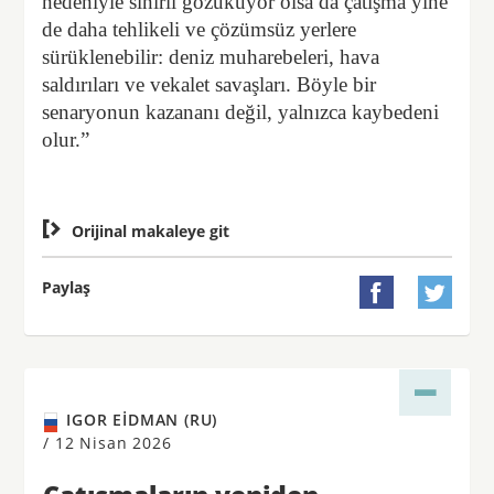
nedeniyle sınırlı gözüküyor olsa da çatışma yine
de daha tehlikeli ve çözümsüz yerlere
sürüklenebilir: deniz muharebeleri, hava
saldırıları ve vekalet savaşları. Böyle bir
senaryonun kazananı değil, yalnızca kaybedeni
olur.”

Orijinal makaleye git
Paylaş


IGOR EIDMAN (RU)
/
12 Nisan 2026