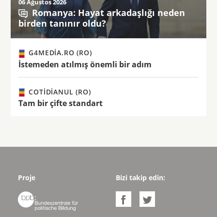
06 Ağustos 2026
Romanya: Hayat arkadaşlığı neden
birden tanınır oldu?
G4MEDIA.RO (RO)
İstemeden atılmış önemli bir adım
COTIDIANUL (RO)
Tam bir çifte standart
Proje
Bizi takip edin:


