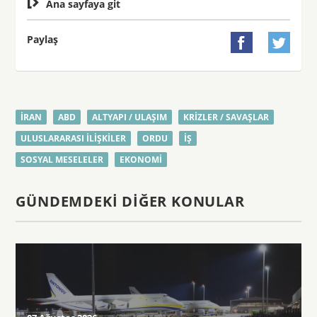

Ana sayfaya git
Paylaş


İRAN
ABD
ALTYAPI / ULAŞIM
KRIZLER / SAVAŞLAR
ULUSLARARASI ILIŞKILER
ORDU
İŞ
SOSYAL MESELELER
EKONOMI
GÜNDEMDEKI DIĞER KONULAR