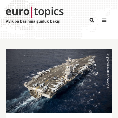
Toggle


Avrupa basınına günlük bakış
navigat