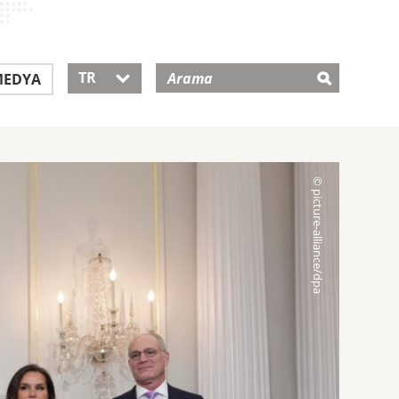
TR
EDYA
