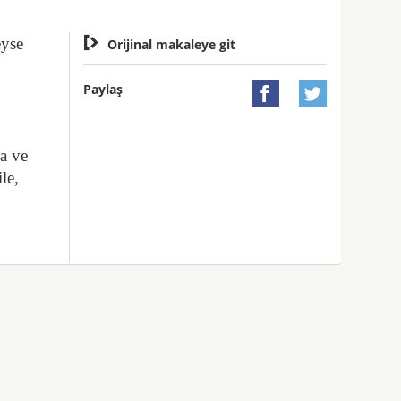
eyse

Orijinal makaleye git
Paylaş


ya ve
le,