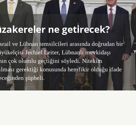
üzakereler ne getirecek?
srail ve Lübnan temsilcileri arasında doğrudan bir
üyükelçisi Jechiel Leiter, Lübnanlı mevkidaşı
n çok olumlu geçtiğini söyledi. Nitekim
ırılması gerektiği konusunda hemfikir olduğu ifade
eceğinden şüpheli.