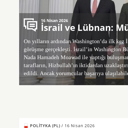
16 Nisan 2026
İsrail ve Lübnan: M
On yılların ardından Washington’da ilk kez İ
görüşme gerçekleşti. İsrail’in Washington B
Nada Hamadeh Moawad ile yaptığı buluşmanı
tarafların, Hizbullah’ın iktidardan uzaklaşt
edildi. Ancak yorumcular başarıya ulaşılabil
POLITYKA (PL)
/
16 Nisan 2026