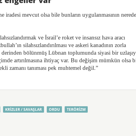
 engeller var
irme iradesi mevcut olsa bile bunların uygulanmasının nered
hsızlandırmak ve İsrail’e roket ve insansız hava aracı
zbullah’ın silahsızlandırılması ve askeri kanadının zorla
çin, derinden bölünmüş Lübnan toplumunda siyasi bir uzlaşı
imde artırılmasına ihtiyaç var. Bu değişim mümkün olsa bi
kli zamanı tanıması pek muhtemel değil.”
KRIZLER / SAVAŞLAR
ORDU
TERÖRIZM