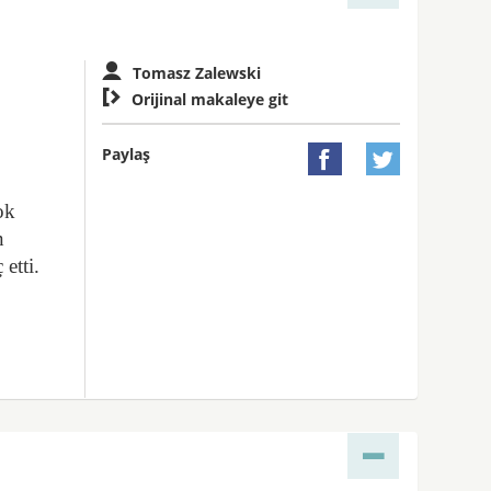
Tomasz Zalewski

Orijinal makaleye git
Paylaş


ok
n
etti.