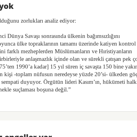
 yok
lduğunu zorlukları analiz ediyor:
nci Dünya Savaşı sonrasında ülkenin bağımsızlığını
yunca ülke topraklarının tamamı üzerinde katiyen kontrol
ini farklı mezheplerden Müslümanların ve Hıristiyanların
rbirleriyle anlaşmazlık içinde olan ve sürekli çatışan pek ç
75’ten 1990’a kadar] 15 yıl süren iç savaşta 150 bine yakı
on kişi -toplam nüfusun neredeyse yüzde 20’si- ülkeden göç 
a sempati duyuyor. Örgütün lideri Kasım’ın, hükümeti halk
ekle suçlaması boşuna değil.”