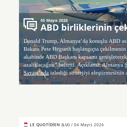
05 Mayıs 2026
ABD birliklerinin çe
Donald Trump, Almanya’da konuşlu ABD aske
Bakanı Pete Hegseth başlangıçta çekilmenin 5
akabinde ABD Başkanı kapsamı genişleterek a
azaltılacağını” belirtti. Açıklama, Almanya
Savaşı’nda
izlediği stratejiyi eleştirmesinin 
LE QUOTIDIEN (LU)
/
04 Mayıs 2026