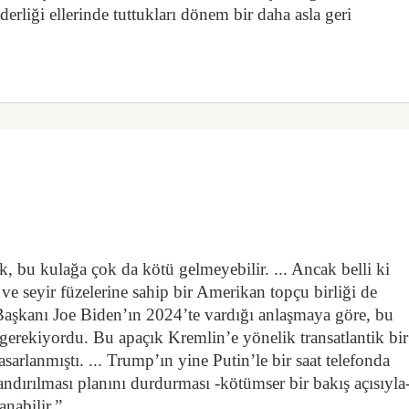
iderliği ellerinde tuttukları dönem bir daha asla geri
 bu kulağa çok da kötü gelmeyebilir. ... Ancak belli ki
ve seyir füzelerine sahip bir Amerikan topçu birliği de
aşkanı Joe Biden’ın 2024’te vardığı anlaşmaya göre, bu
erekiyordu. Bu apaçık Kremlin’e yönelik transatlantik bi
tasarlanmıştı. ... Trump’ın yine Putin’le bir saat telefonda
ndırılması planını durdurması -kötümser bir bakış açısıyla
nabilir.”