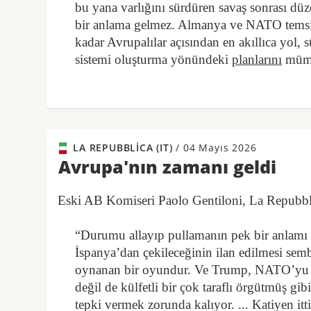
bu yana varlığını sürdüren savaş sonrası dü
bir anlama gelmez. Almanya ve NATO temsilci
kadar Avrupalılar açısından en akıllıca yo
sistemi oluşturma yönündeki
planlarını
mümkü
LA REPUBBLICA (IT)
/
04 Mayıs 2026
Avrupa'nın zamanı geldi
Eski AB Komiseri Paolo Gentiloni, La Repubblic
“Durumu allayıp pullamanın pek bir anlamı 
İspanya’dan çekileceğinin ilan edilmesi sembo
oynanan bir oyundur. Ve Trump, NATO’yu ta
değil de külfetli bir çok taraflı örgütmüş gib
tepki vermek zorunda kalıyor. ... Katiyen i