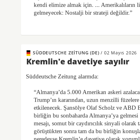
kendi elimize almak için. ... Amerikalıların l
gelmeyecek: Nostalji bir strateji değildir.”
SÜDDEUTSCHE ZEITUNG (DE)
/
02 Mayıs 2026
Kremlin'e davetiye sayılır
Süddeutsche Zeitung alarmda:
“Almanya’da 5.000 Amerikan askeri azalacak,
Trump’ın kararından, uzun menzilli füzelere 
etkilenecek. Şansölye Olaf Scholz ve ABD B
birliğin bu sonbaharda Almanya’ya gelmesi g
mesajı, somut bir caydırıcılık sinyali olarak 
görüştükten sonra tam da bu birliğin konuşla
neredeyse Kremlin’e davetiye olarak yorumla