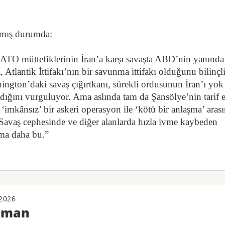
şmış durumda:
ATO müttefiklerinin İran’a karşı savaşta ABD’nin yanında
tlantik İttifakı’nın bir savunma ittifakı olduğunu bilinçl
ington’daki savaş çığırtkanı, sürekli ordusunun İran’ı yok
dığını vurguluyor. Ama aslında tam da Şansölye’nin tarif e
imkânsız’ bir askeri operasyon ile ‘kötü bir anlaşma’ aras
. Savaş cephesinde ve diğer alanlarda hızla ivme kaybeden
nma daha bu.”
2026
zaman