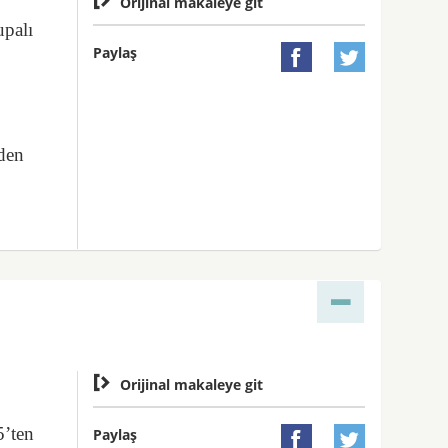
Orijinal makaleye git
upalı
Paylaş


zden

Orijinal makaleye git
5’ten
Paylaş

