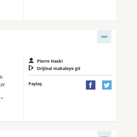
Pierre Haski

Orijinal makaleye git
ın
Paylaş
ğer


.”