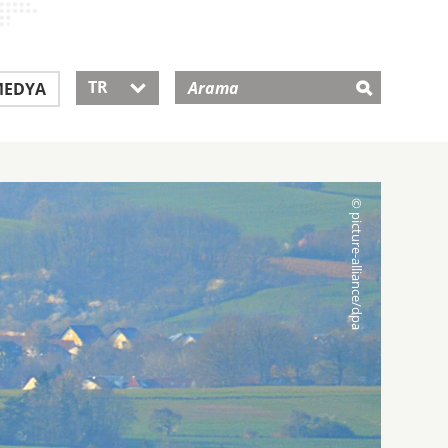
TR
EDYA
