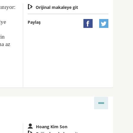
ınıyor:

Orijinal makaleye git
lye
Paylaş


çin
ha az
Hoang Kim Son
