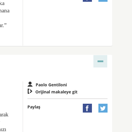
ka
amana
r.”
Paolo Gentiloni

Orijinal makaleye git
Paylaş


arak
r
ızı