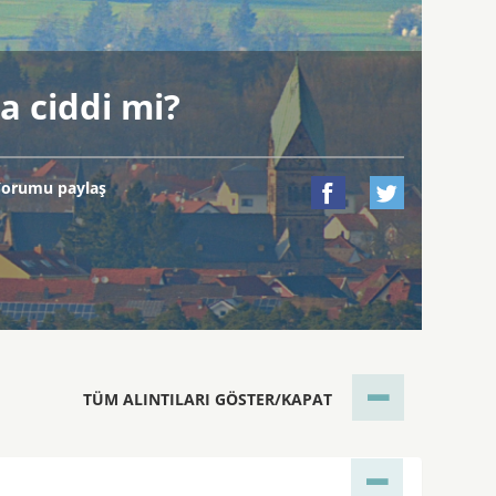
sa ciddi mi?
Yorumu paylaş


TÜM ALINTILARI GÖSTER/KAPAT