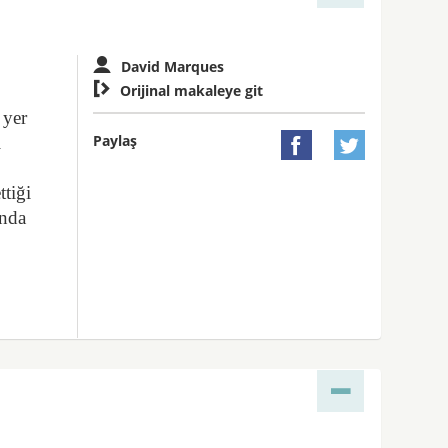
David Marques

Orijinal makaleye git
 yer
Paylaş
i


ttiği
ında