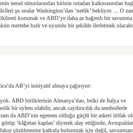
zenin temel sütunlarından birinin ortadan kalkmasından baş
leri şu sıralar Washington’dan ‘netlik’ bekliyor. ... O z
l, sükûneti korumak ve ABD’ye daha az bağımlı bir savunma
n mertebe hızlı ve uyumlu bir şekilde ilerletmek olacaktı
a’da AB’yi inisiyatif almaya çağırıyor:
yok. ABD birliklerinin Almanya’dan, belki de İtalya ve
lik bir eylem olabilir, ancak caydırıcılık da sembollerle
m da ABD’nin egemen olduğu güçlü bir askeri ittifak ol
i görüp ‘kâğıttan kaplan’ diyerek alay ettiğinde, Avrupalıla
ttifakın çözülmesine katkıda bulunmak için değil, savunmam