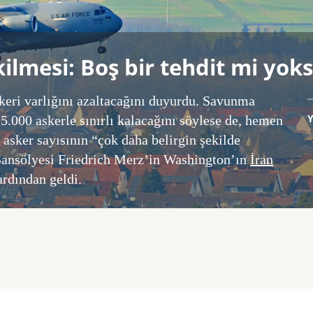
kilmesi: Boş bir tehdit mi yok
ri varlığını azaltacağını duyurdu. Savunma
.000 askerle sınırlı kalacağını söylese de, hemen
sker sayısının “çok daha belirgin şekilde
 Şansölyesi Friedrich Merz’in Washington’ın
İran
ardından geldi.