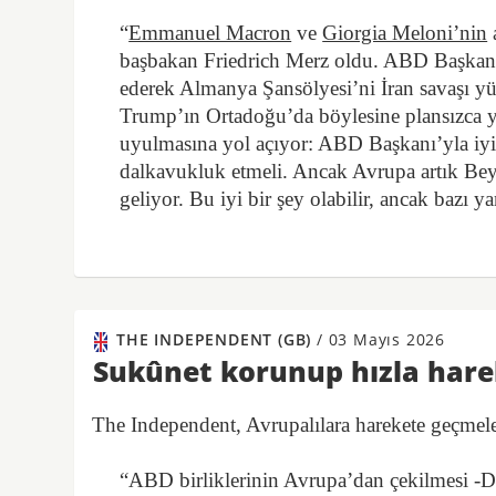
“
Emmanuel Macron
ve
Giorgia Meloni’nin
başbakan Friedrich Merz oldu. ABD Başkanı,
ederek Almanya Şansölyesi’ni İran savaşı yüz
Trump’ın Ortadoğu’da böylesine plansızca y
uyulmasına yol açıyor: ABD Başkanı’yla iyi g
dalkavukluk etmeli. Ancak Avrupa artık Bey
geliyor. Bu iyi bir şey olabilir, ancak bazı ya
THE INDEPENDENT (GB)
/
03 Mayıs 2026
Sukûnet korunup hızla hare
The Independent, Avrupalılara harekete geçmele
“ABD birliklerinin Avrupa’dan çekilmesi -