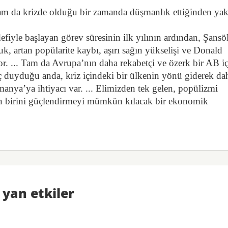
tam da krizde olduğu bir zamanda düşmanlık ettiğinden yak
fiyle başlayan görev süresinin ilk yılının ardından, Şansö
, artan popülarite kaybı, aşırı sağın yükselişi ve Donald
r. ... Tam da Avrupa’nın daha rekabetçi ve özerk bir AB i
ç duyduğu anda, kriz içindeki bir ülkenin yönü giderek da
manya’ya ihtiyacı var. ... Elimizden tek gelen, popülizmi
an birini güçlendirmeyi mümkün kılacak bir ekonomik
yan etkiler