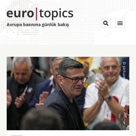
Toggle


Avrupa basınına günlük bakış
navigat