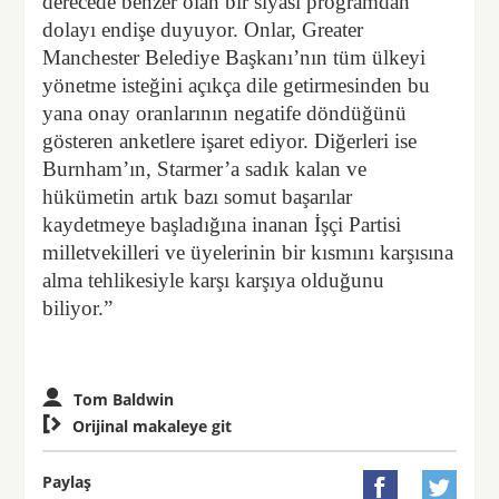
derecede benzer olan bir siyasi programdan
dolayı endişe duyuyor. Onlar, Greater
Manchester Belediye Başkanı’nın tüm ülkeyi
yönetme isteğini açıkça dile getirmesinden bu
yana onay oranlarının negatife döndüğünü
gösteren anketlere işaret ediyor. Diğerleri ise
Burnham’ın, Starmer’a sadık kalan ve
hükümetin artık bazı somut başarılar
kaydetmeye başladığına inanan İşçi Partisi
milletvekilleri ve üyelerinin bir kısmını karşısına
alma tehlikesiyle karşı karşıya olduğunu
biliyor.”
Tom Baldwin

Orijinal makaleye git
Paylaş

