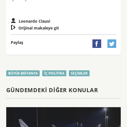
Leonardo Clausi

Orijinal makaleye git
Paylaş


BÜYÜK BRITANYA
İÇ POLITIKA
SEÇIMLER
GÜNDEMDEKI DIĞER KONULAR