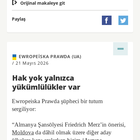

Orijinal makaleye git
Paylaş


EWROPEISKA PRAWDA (UA)
/
21 Mayıs 2026
Hak yok yalnızca
yükümlülükler var
Ewropeiska Prawda şüpheci bir tutum
sergiliyor:
“Almanya Şansölyesi Friedrich Merz’in önerisi,
Moldova
da dâhil olmak üzere diğer aday