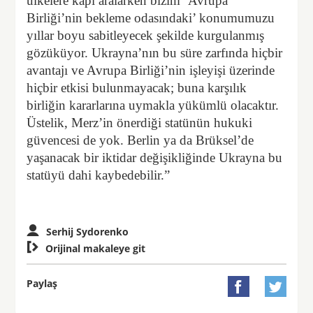
ülkelere kapı aralarken bizim ‘Avrupa
Birliği’nin bekleme odasındaki’ konumumuzu
yıllar boyu sabitleyecek şekilde kurgulanmış
gözüküyor. Ukrayna’nın bu süre zarfında hiçbir
avantajı ve Avrupa Birliği’nin işleyişi üzerinde
hiçbir etkisi bulunmayacak; buna karşılık
birliğin kararlarına uymakla yükümlü olacaktır.
Üstelik, Merz’in önerdiği statünün hukuki
güvencesi de yok. Berlin ya da Brüksel’de
yaşanacak bir iktidar değişikliğinde Ukrayna bu
statüyü dahi kaybedebilir.”
Serhij Sydorenko

Orijinal makaleye git
Paylaş

