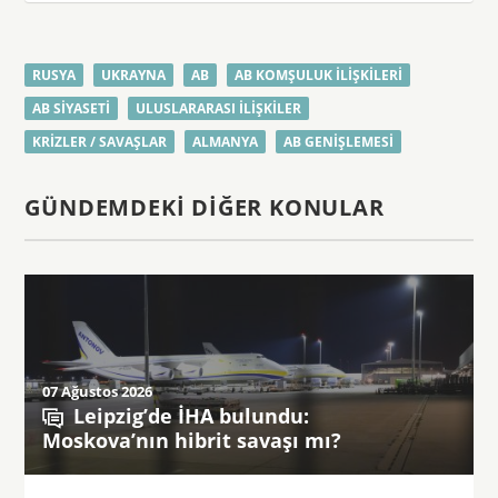
RUSYA
UKRAYNA
AB
AB KOMŞULUK ILIŞKILERI
AB SIYASETI
ULUSLARARASI ILIŞKILER
KRIZLER / SAVAŞLAR
ALMANYA
AB GENIŞLEMESI
GÜNDEMDEKI DIĞER KONULAR
07 Ağustos 2026
Leipzig’de İHA bulundu:
Moskova’nın hibrit savaşı mı?