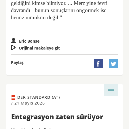
geldiğini kimse bilmiyor. ... Merz yine fevri
davrandı - bunun sonuçlarını öngörmek ise
henüz mümkün değil.”
Eric Bonse

Orijinal makaleye git
Paylaş


DER STANDARD (AT)
/
21 Mayıs 2026
Entegrasyon zaten sürüyor