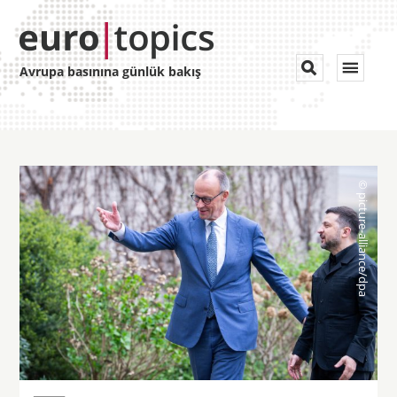
Toggle


Avrupa basınına günlük bakış
navigat