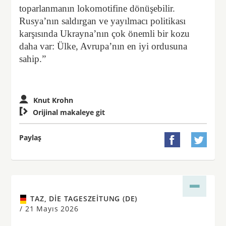
toparlanmanın lokomotifine dönüşebilir.
Rusya’nın saldırgan ve yayılmacı politikası
karşısında Ukrayna’nın çok önemli bir kozu
daha var: Ülke, Avrupa’nın en iyi ordusuna
sahip.”
Knut Krohn

Orijinal makaleye git
Paylaş


TAZ, DIE TAGESZEITUNG (DE)
/
21 Mayıs 2026