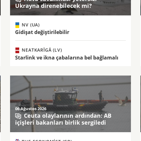
Ukrayna direnebilecek mi?
NV (UA)
Gidişat değiştirilebilir
NEATKARĪGĀ (LV)
Starlink ve ikna çabalarına bel bağlamalı
06 Ağustos 2026
Ceuta olaylarının ardından: AB
içişleri bakanları birlik sergiledi