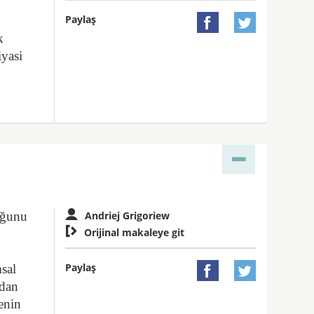
Paylaş


k
iyasi
uğunu
Andriej Grigoriew

Orijinal makaleye git
Paylaş
msal


ndan
enin