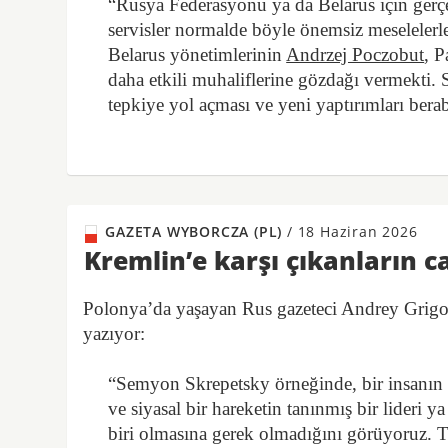
“Rusya Federasyonu ya da Belarus için gerçe
servisler normalde böyle önemsiz meselelerl
Belarus yönetimlerinin
Andrzej Poczobut
, 
daha etkili muhaliflerine gözdağı vermekti
tepkiye yol açması ve yeni yaptırımları berab
GAZETA WYBORCZA (PL)
/
18 Haziran 2026
Kremlin’e karşı çıkanların c
Polonya’da yaşayan Rus gazeteci Andrey Grigo
yazıyor:
“Semyon Skrepetsky örneğinde, bir insanın ha
ve siyasal bir hareketin tanınmış bir lider
biri olmasına gerek olmadığını görüyoruz. Te