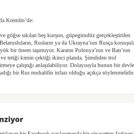
da Kremlin’de:
ve göğse sıkılan beş kurşun, güpegündüz gerçekleştirilen
, Belarusluların, Rusların ya da Ukrayna’nın Rusça konuşul
üyük bir önem taşımıyor. Kararın Polonya’nın ve Batı’nın
ve tetiği kimin çektiği ikinci planda. Şimdiden trol
irmeye çalıştığı anlaşılabiliyor. Dolayısıyla bunun bir devle
ıdığı bir Rus muhalifin infazı olduğu açıkça söylenmelidir
enziyor
ntılanan bir Facebook paylaşımında bir cinayetten fazlasına