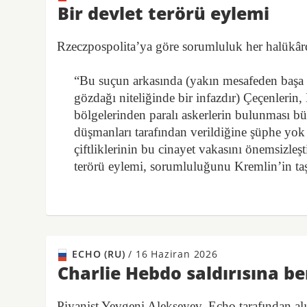
Bir devlet terörü eylemi
Rzeczpospolita’ya göre sorumluluk her halükâr
“Bu suçun arkasında (yakın mesafeden başa 
gözdağı niteliğinde bir infazdır) Çeçenlerin
bölgelerinden paralı askerlerin bulunması b
düşmanları tarafından verildiğine şüphe yok 
çiftliklerinin bu cinayet vakasını önemsizleşt
terörü eylemi, sorumluluğunu Kremlin’in taş
ECHO (RU)
/
16 Haziran 2026
Charlie Hebdo saldırısına b
Piyanist Yevgeni Alekseyev, Echo tarafından alı