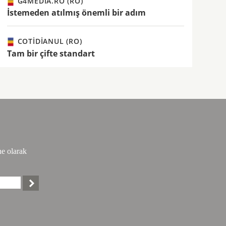
G4MEDIA.RO (RO)
İstemeden atılmış önemli bir adım
COTIDIANUL (RO)
Tam bir çifte standart
ne olarak
