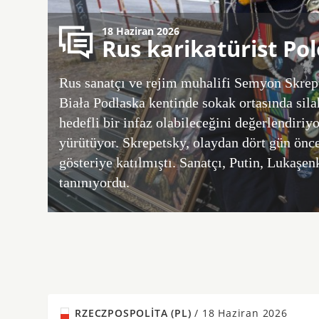
18 Haziran 2026
Rus karikatürist Po
Rus sanatçı ve rejim muhalifi Semyon Skrep
Biała Podlaska kentinde sokak ortasında silah
hedefli bir infaz olabileceğini değerlendiriy
yürütüyor. Skrepetsky, olaydan dört gün önc
gösteriye katılmıştı. Sanatçı, Putin, Lukaşen
tanınıyordu.
RZECZPOSPOLITA (PL)
/
18 Haziran 2026