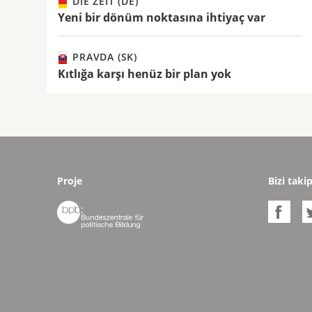
DIE ZEIT (DE)
Yeni bir dönüm noktasına ihtiyaç var
PRAVDA (SK)
Kıtlığa karşı henüz bir plan yok
Proje
Bizi taki

