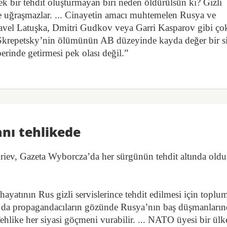
k bir tehdit oluşturmayan biri neden öldürülsün ki? Gizli
e uğraşmazlar. ... Cinayetin amacı muhtemelen Rusya ve
Pavel Latuşka, Dmitri Gudkov veya Garri Kasparov gibi ço
. Skrepetsky’nin ölümünün AB düzeyinde kayda değer bir s
erinde getirmesi pek olası değil.”
anı tehlikede
riev, Gazeta Wyborcza’da her sürgünün tehdit altında old
yatının Rus gizli servislerince tehdit edilmesi için toplu
i ya da propagandacıların gözünde Rusya’nın baş düşmanları
hlike her siyasi göçmeni vurabilir. ... NATO üyesi bir ülk