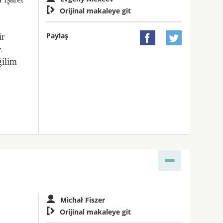

Orijinal makaleye git
Paylaş
ir


z
ğilim
Michał Fiszer

Orijinal makaleye git