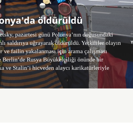
lonya'da öldürüldü
etsky, pazartesi günü Polonya’nın doğusundaki
lı saldırıya uğrayarak öldürüldü. Yetkililer olayın
or ve failin yakalanması için arama çalışması
e Berlin’de Rusya Büyükelçiliği önünde bir
ka ve Stalin’i hicveden alaycı karikatürleriyle