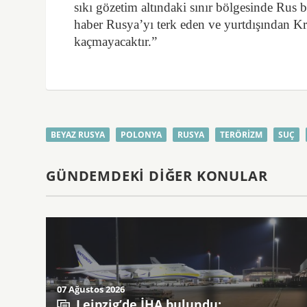
sıkı gözetim altındaki sınır bölgesinde Rus b
haber Rusya’yı terk eden ve yurtdışından K
kaçmayacaktır.”
BEYAZ RUSYA
POLONYA
RUSYA
TERÖRIZM
SUÇ
GÜNDEMDEKI DIĞER KONULAR
07 Ağustos 2026
Leipzig’de İHA bulundu: