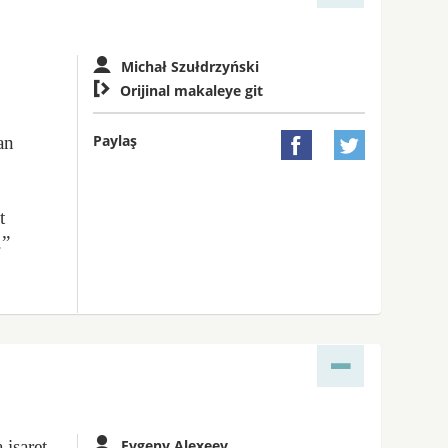
Michał Szułdrzyński

Orijinal makaleye git
Paylaş
an


t
.”
 işaret
Evgeny Alexeev