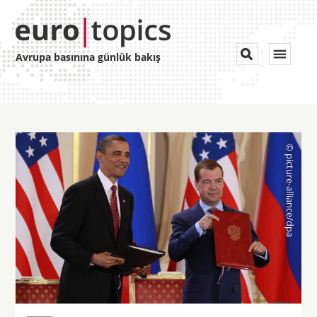
Toggle


Avrupa basınına günlük bakış
navigat