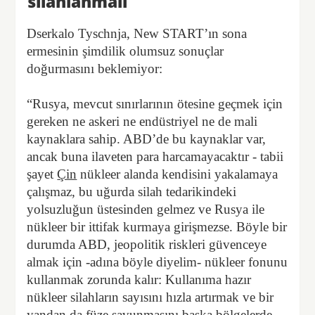
silahlanmalı
Dserkalo Tyschnja, New START’ın sona
ermesinin şimdilik olumsuz sonuçlar
doğurmasını beklemiyor:
“Rusya, mevcut sınırlarının ötesine geçmek için
gereken ne askeri ne endüstriyel ne de mali
kaynaklara sahip. ABD’de bu kaynaklar var,
ancak buna ilaveten para harcamayacaktır - tabii
şayet
Çin
nükleer alanda kendisini yakalamaya
çalışmaz, bu uğurda silah tedarikindeki
yolsuzluğun üstesinden gelmez ve Rusya ile
nükleer bir ittifak kurmaya girişmezse. Böyle bir
durumda ABD, jeopolitik riskleri güvenceye
almak için -adına böyle diyelim- nükleer fonunu
kullanmak zorunda kalır: Kullanıma hazır
nükleer silahların sayısını hızla artırmak ve bir
yandan da füze savunmasını başka bölgelerde -