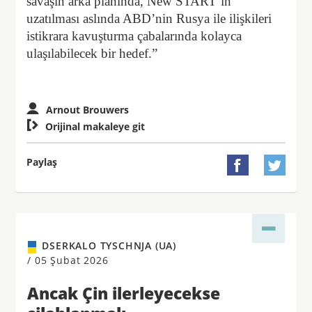
savaşın arka planında, New START’ın
uzatılması aslında ABD’nin Rusya ile ilişkileri
istikrara kavuşturma çabalarında kolayca
ulaşılabilecek bir hedef.”
Arnout Brouwers

Orijinal makaleye git
Paylaş


DSERKALO TYSCHNJA (UA)
/
05 Şubat 2026
Ancak Çin ilerleyecekse