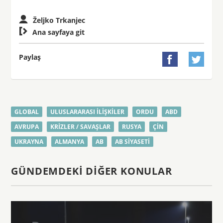
Željko Trkanjec

Ana sayfaya git
Paylaş


GLOBAL
ULUSLARARASI ILIŞKILER
ORDU
ABD
AVRUPA
KRIZLER / SAVAŞLAR
RUSYA
ÇIN
UKRAYNA
ALMANYA
AB
AB SIYASETI
GÜNDEMDEKI DIĞER KONULAR