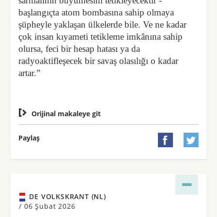
sarmalının büyümesini tetikleyecektir -
başlangıçta atom bombasına sahip olmaya
şüpheyle yaklaşan ülkelerde bile. Ve ne kadar
çok insan kıyameti tetikleme imkânına sahip
olursa, feci bir hesap hatası ya da
radyoaktifleşecek bir savaş olasılığı o kadar
artar.”

Orijinal makaleye git
Paylaş


DE VOLKSKRANT (NL)
/
06 Şubat 2026