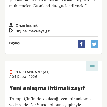
muhtemelen
Grönland’da
- güçlendirmek.”
Olexij Jischak

Orijinal makaleye git
Paylaş


DER STANDARD (AT)
/
04 Şubat 2026
Yeni anlaşma ihtimali zayıf
Trump, Çin’in de katılacağı yeni bir anlaşma
vadetse de Der Standard buna şüpheyle