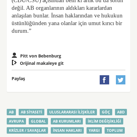
(CDU/CSU) açısından belli ki artık bu da sorun
değil. AB organlarının aldıkları kararlardan
anlaşılan bunlar. İnsan haklarından ve hukukun
üstünlüğünden yana olanlar için umut kırıcı bir
durum.”
Pitt von Bebenburg

Orijinal makaleye git
Paylaş


AB
AB SIYASETI
ULUSLARARASI ILIŞKILER
GÖÇ
ABD
AVRUPA
GLOBAL
AB KURUMLARI
İKLIM DEĞIŞIKLIĞI
KRIZLER / SAVAŞLAR
İNSAN HAKLARI
YARGI
TOPLUM