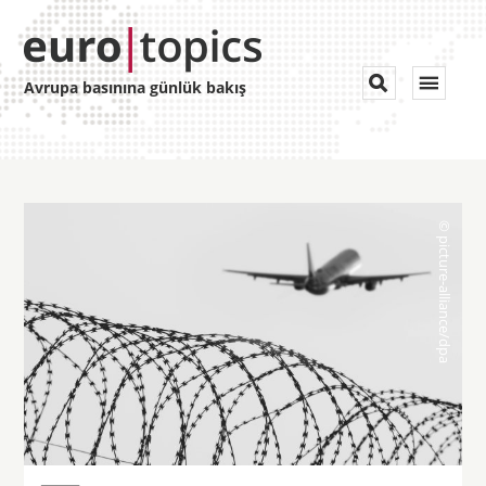
Toggle


Avrupa basınına günlük bakış
navigat