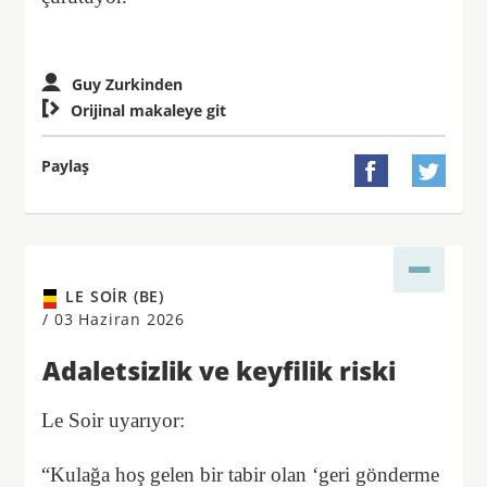
Guy Zurkinden

Orijinal makaleye git
Paylaş


LE SOIR (BE)
/
03 Haziran 2026
Adaletsizlik ve keyfilik riski
Le Soir uyarıyor:
“Kulağa hoş gelen bir tabir olan ‘geri gönderme