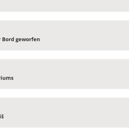
r Bord geworfen
riums
iš