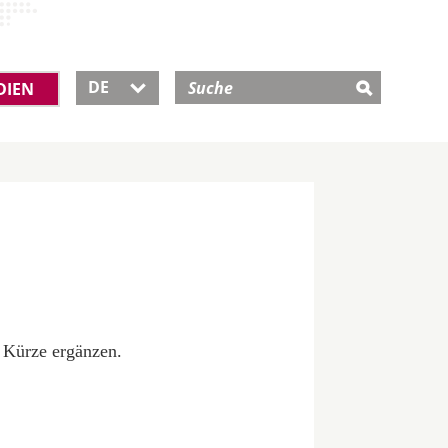
DE
DIEN

 Kürze ergänzen.