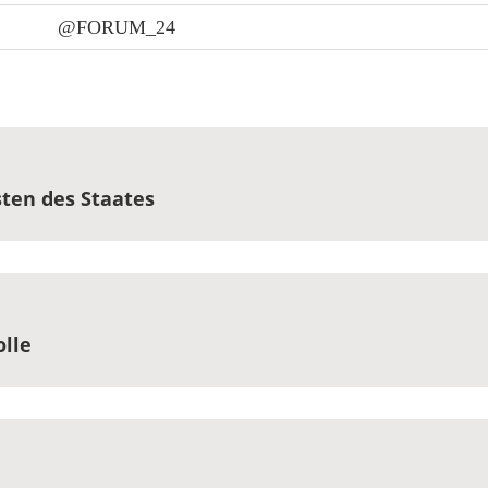
@FORUM_24
sten des Staates
olle