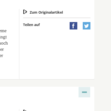

Zum Originalartikel
Teilen auf


reme
ingt
 noch
er
er