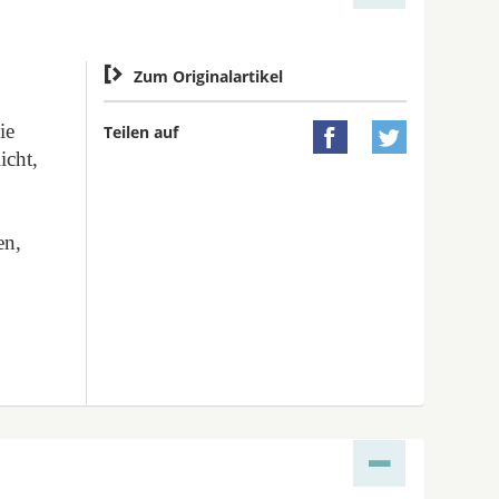

Zum Originalartikel
ie
Teilen auf


icht,
en,