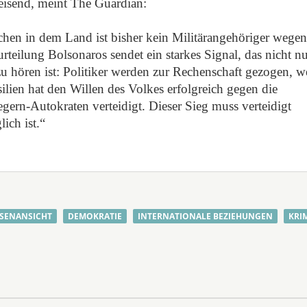
sweisend, meint The Guardian:
ichen in dem Land ist bisher kein Militärangehöriger wege
urteilung Bolsonaros sendet ein starkes Signal, das nicht nu
u hören ist: Politiker werden zur Rechenschaft gezogen, 
lien hat den Willen des Volkes erfolgreich gegen die
ern-Autokraten verteidigt. Dieser Sieg muss verteidigt
ich ist.“
SENANSICHT
DEMOKRATIE
INTERNATIONALE BEZIEHUNGEN
KRI