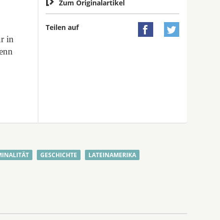

Zum Originalartikel
n
Teilen auf


r in
wenn
MINALITÄT
GESCHICHTE
LATEINAMERIKA