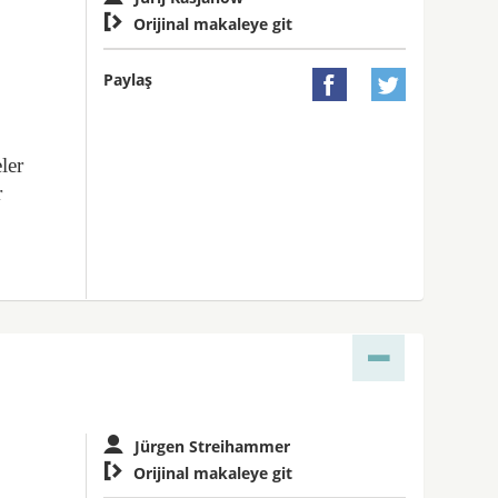

Orijinal makaleye git
Paylaş


ler
r
Jürgen Streihammer

Orijinal makaleye git