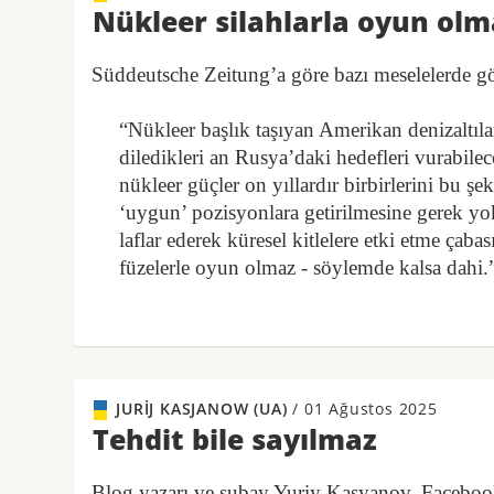
Nükleer silahlarla oyun olm
Süddeutsche Zeitung’a göre bazı meselelerde g
“Nükleer başlık taşıyan Amerikan denizaltıla
diledikleri an Rusya’daki hedefleri vurabile
nükleer güçler on yıllardır birbirlerini bu şe
‘uygun’ pozisyonlara getirilmesine gerek yo
laflar ederek küresel kitlelere etki etme çab
füzelerle oyun olmaz - söylemde kalsa dahi.
JURIJ KASJANOW (UA)
/
01 Ağustos 2025
Tehdit bile sayılmaz
Blog yazarı ve subay Yuriy Kasyanov, Faceboo