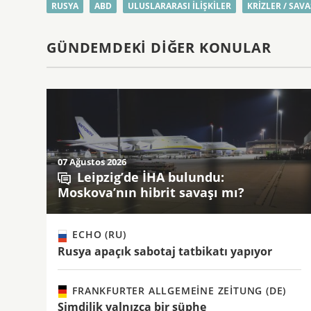
RUSYA
ABD
ULUSLARARASI ILIŞKILER
KRIZLER / SAV
GÜNDEMDEKI DIĞER KONULAR
07 Ağustos 2026
Leipzig’de İHA bulundu:
Moskova’nın hibrit savaşı mı?
ECHO (RU)
Rusya apaçık sabotaj tatbikatı yapıyor
FRANKFURTER ALLGEMEINE ZEITUNG (DE)
Şimdilik yalnızca bir şüphe