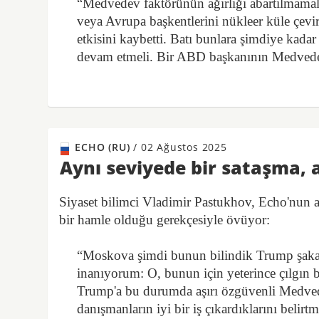
“Medvedev faktörünün ağırlığı abartılmamalı
veya Avrupa başkentlerini nükleer küle çevir
etkisini kaybetti. Batı bunlara şimdiye kada
devam etmeli. Bir ABD başkanının Medvedev'
ECHO (RU)
/
02 Ağustos 2025
Aynı seviyede bir sataşma, 
Siyaset bilimci Vladimir Pastukhov, Echo'nun al
bir hamle olduğu gerekçesiyle övüyor:
“Moskova şimdi bunun bilindik Trump şakal
inanıyorum: O, bunun için yeterince çılgın bi
Trump'a bu durumda aşırı özgüvenli Medved
danışmanların iyi bir iş çıkardıklarını beli