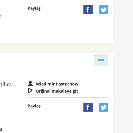
k
Paylaş


a
ıllıca
Wladimir Pastuchow

Orijinal makaleye git
Paylaş


n
a