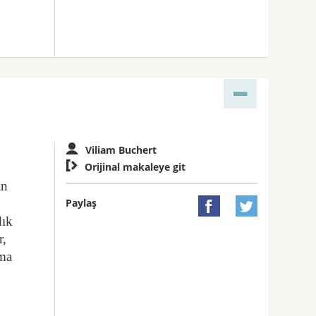
Viliam Buchert

Orijinal makaleye git
an
Paylaş


dık
r,
şma