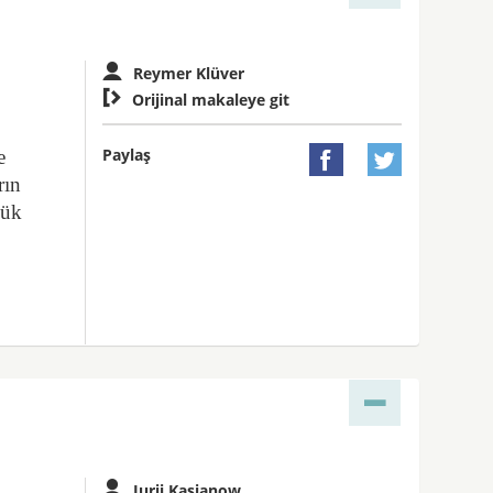
Reymer Klüver

Orijinal makaleye git
Paylaş
e


rın
yük
Jurij Kasjanow