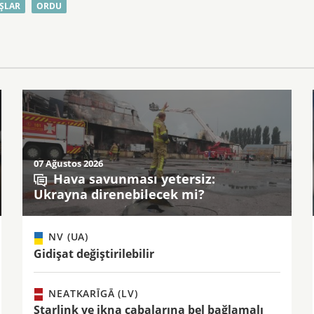
AŞLAR
ORDU
07 Ağustos 2026
Hava savunması yetersiz:
Ukrayna direnebilecek mi?
NV (UA)
Gidişat değiştirilebilir
NEATKARĪGĀ (LV)
Starlink ve ikna çabalarına bel bağlamalı