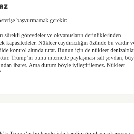
az
österişe başvurmamak gerekir:
rı sürekli görevdeler ve okyanusların derinliklerinden
cek kapasitedeler. Nükleer caydırıcılığın özünde bu vardır v
kilde kontrol altında tutar. Bunun için de nükleer denizaltıla
ktur. Trump’ın bunu internette paylaşması salt şovdan, bü
asından ibaret. Ama durum böyle iyileştirilemez. Nükleer
”
k’ta Trump’ın bu hamlesiyle kendini ön plana çıkarmaya