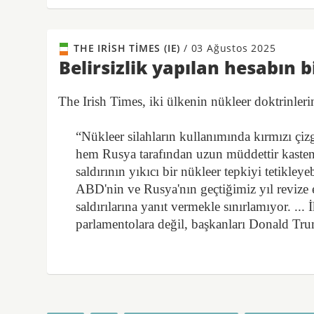
THE IRISH TIMES (IE)
/
03 Ağustos 2025
Belirsizlik yapılan hesabın b
The Irish Times, iki ülkenin nükleer doktrinleri
“Nükleer silahların kullanımında kırmızı çi
hem Rusya tarafından uzun müddettir kasten be
saldırının yıkıcı bir nükleer tepkiyi tetikley
ABD'nin ve Rusya'nın geçtiğimiz yıl revize e
saldırılarına yanıt vermekle sınırlamıyor. ... İ
parlamentolara değil, başkanları Donald Tru