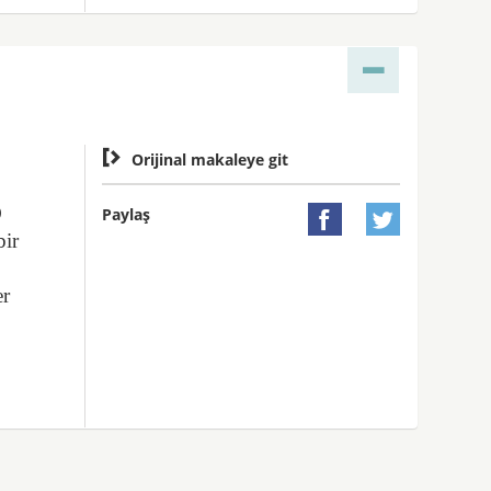

Orijinal makaleye git
D
Paylaş


bir
er