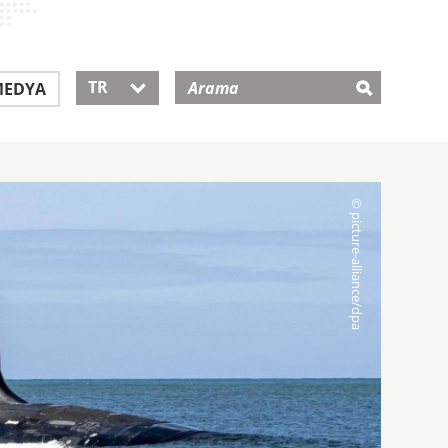
TR
EDYA
