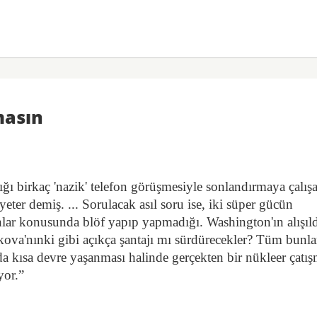
masın
ığı birkaç 'nazik' telefon görüşmesiyle sonlandırmaya çalış
ter demiş. ... Sorulacak asıl soru ise, iki süper gücün
ahlar konusunda blöf yapıp yapmadığı. Washington'ın alışıl
skova'nınki gibi açıkça şantajı mı sürdürecekler? Tüm bunla
ında kısa devre yaşanması halinde gerçekten bir nükleer çatı
yor.”