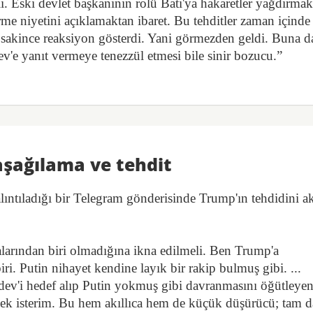
. Eski devlet başkanının rolü Batı'ya hakaretler yağdırma
me niyetini açıklamaktan ibaret. Bu tehditler zaman içinde
r sakince reaksiyon gösterdi. Yani görmezden geldi. Buna d
e yanıt vermeye tenezzül etmesi bile sinir bozucu.”
aşağılama ve tehdit
ıntıladığı bir Telegram gönderisinde Trump'ın tehdidini ak
arından biri olmadığına ikna edilmeli. Ben Trump'a
ri. Putin nihayet kendine layık bir rakip bulmuş gibi. ...
ev'i hedef alıp Putin yokmuş gibi davranmasını öğütleye
rtmek isterim. Bu hem akıllıca hem de küçük düşürücü; tam d