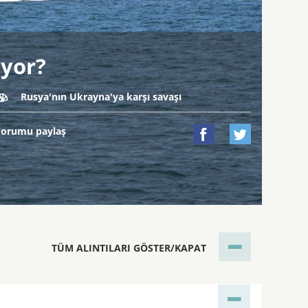
iyor?
Rusya'nın Ukrayna'ya karşı savaşı

Yorumu paylaş


TÜM ALINTILARI GÖSTER/KAPAT