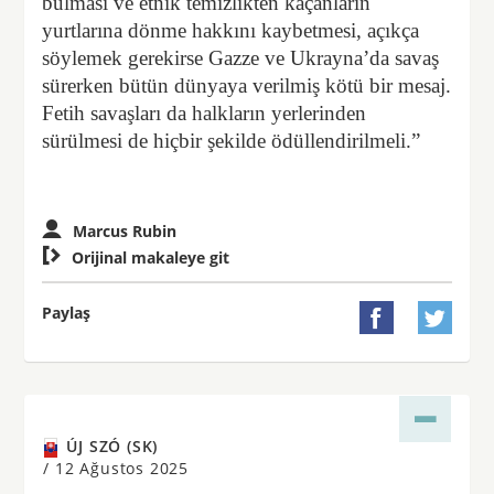
bulması ve etnik temizlikten kaçanların
yurtlarına dönme hakkını kaybetmesi, açıkça
söylemek gerekirse Gazze ve Ukrayna’da savaş
sürerken bütün dünyaya verilmiş kötü bir mesaj.
Fetih savaşları da halkların yerlerinden
sürülmesi de hiçbir şekilde ödüllendirilmeli.”
Marcus Rubin

Orijinal makaleye git
Paylaş


ÚJ SZÓ (SK)
/
12 Ağustos 2025