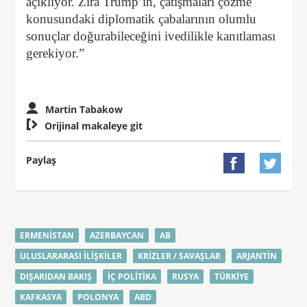
açıklıyor. Zira Trump’ın, çatışmaları çözme
konusundaki diplomatik çabalarının olumlu
sonuçlar doğurabileceğini ivedilikle kanıtlaması
gerekiyor.”
Martin Tabakow

Orijinal makaleye git
Paylaş


ERMENISTAN
AZERBAYCAN
AB
ULUSLARARASI ILIŞKILER
KRIZLER / SAVAŞLAR
ARJANTIN
DIŞARIDAN BAKIŞ
İÇ POLITIKA
RUSYA
TÜRKIYE
KAFKASYA
POLONYA
ABD