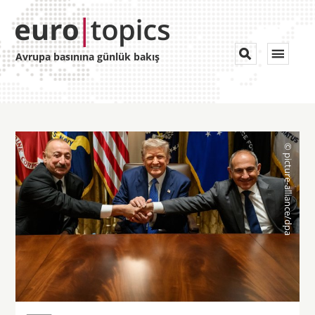
Toggle


Avrupa basınına günlük bakış
navigat