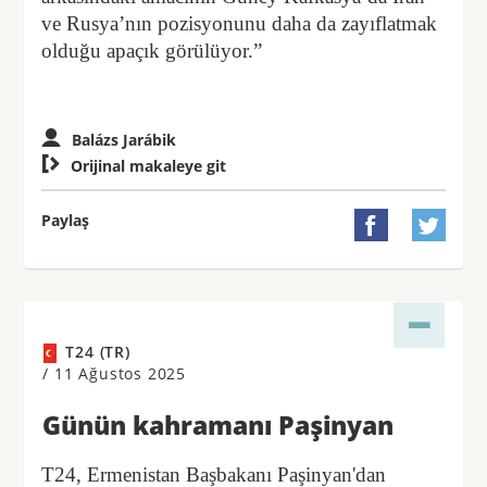
ve Rusya’nın pozisyonunu daha da zayıflatmak
olduğu apaçık görülüyor.”
Balázs Jarábik

Orijinal makaleye git
Paylaş


T24 (TR)
/
11 Ağustos 2025
Günün kahramanı Paşinyan
T24, Ermenistan Başbakanı Paşinyan'dan