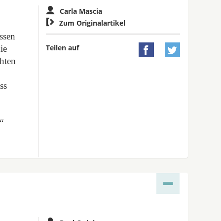
Carla Mascia

Zum Originalartikel
assen
Teilen auf
ie


chten
ss
“