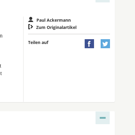
Paul Ackermann

Zum Originalartikel
en
Teilen auf


h
t
t