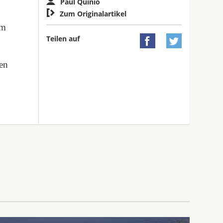
Paul Quinio

Zum Originalartikel
em
Teilen auf


ten