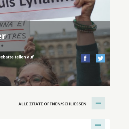
er
ebatte teilen auf


ALLE ZITATE ÖFFNEN/SCHLIESSEN