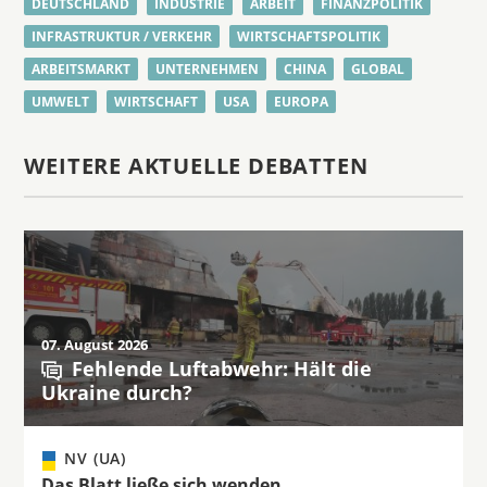
DEUTSCHLAND
INDUSTRIE
ARBEIT
FINANZPOLITIK
INFRASTRUKTUR / VERKEHR
WIRTSCHAFTSPOLITIK
ARBEITSMARKT
UNTERNEHMEN
CHINA
GLOBAL
UMWELT
WIRTSCHAFT
USA
EUROPA
WEITERE AKTUELLE DEBATTEN
07. August 2026
Fehlende Luftabwehr: Hält die
Ukraine durch?
NV (UA)
Das Blatt ließe sich wenden