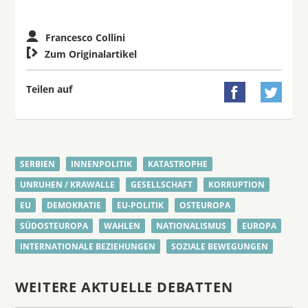
Francesco Collini

Zum Originalartikel
Teilen auf


SERBIEN
INNENPOLITIK
KATASTROPHE
UNRUHEN / KRAWALLE
GESELLSCHAFT
KORRUPTION
EU
DEMOKRATIE
EU-POLITIK
OSTEUROPA
SÜDOSTEUROPA
WAHLEN
NATIONALISMUS
EUROPA
INTERNATIONALE BEZIEHUNGEN
SOZIALE BEWEGUNGEN
WEITERE AKTUELLE DEBATTEN