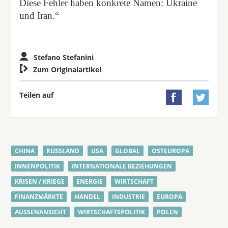
Diese Fehler haben konkrete Namen: Ukraine
und Iran.“
Stefano Stefanini

Zum Originalartikel
Teilen auf


CHINA
RUSSLAND
USA
GLOBAL
OSTEUROPA
INNENPOLITIK
INTERNATIONALE BEZIEHUNGEN
KRISEN / KRIEGE
ENERGIE
WIRTSCHAFT
FINANZMÄRKTE
HANDEL
INDUSTRIE
EUROPA
AUSSENANSICHT
WIRTSCHAFTSPOLITIK
POLEN