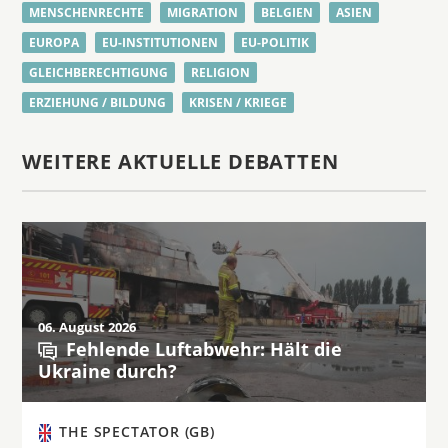
MENSCHENRECHTE
MIGRATION
BELGIEN
ASIEN
EUROPA
EU-INSTITUTIONEN
EU-POLITIK
GLEICHBERECHTIGUNG
RELIGION
ERZIEHUNG / BILDUNG
KRISEN / KRIEGE
WEITERE AKTUELLE DEBATTEN
06. August 2026
Fehlende Luftabwehr: Hält die
Ukraine durch?
THE SPECTATOR (GB)